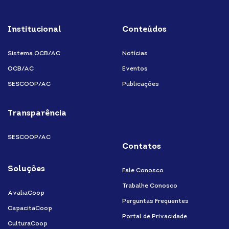
facebook
Instagram
Youtube
Twitter/X
Flickr
Linkedin
Institucional
Conteúdos
Sistema OCB/AC
Notícias
OCB/AC
Eventos
SESCOOP/AC
Publicações
Transparência
SESCOOP/AC
Contatos
Soluções
Fale Conosco
Trabalhe Conosco
AvaliaCoop
Perguntas Frequentes
CapacitaCoop
Portal de Privacidade
CulturaCoop